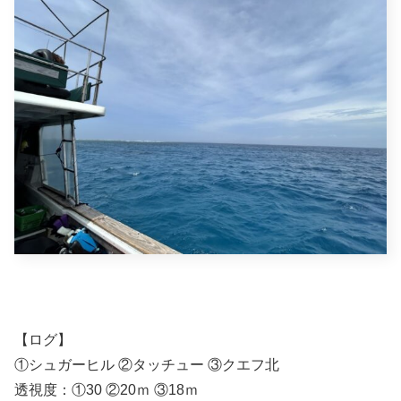
【ログ】
①シュガーヒル ②タッチュー ③クエフ北
透視度：①30 ②20ｍ ③18ｍ