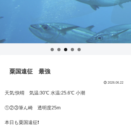
粟国遠征 最強
2026.06.22
天気:快晴 気温:30℃ 水温:25.6℃ 小潮
①②③筆ん崎 透明度25m
本日も粟国遠征❗️