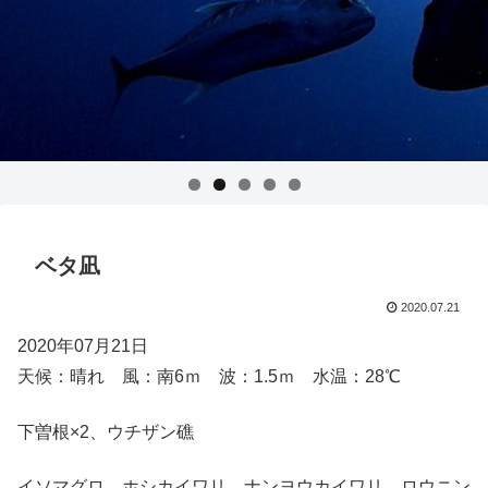
ベタ凪
2020.07.21
2020年07月21日
天候：晴れ 風：南6ｍ 波：1.5ｍ 水温：28℃
下曽根×2、ウチザン礁
イソマグロ、ホシカイワリ、ナンヨウカイワリ、ロウニン