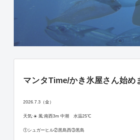
マンタTime/かき氷屋さん始
2026.7.3（金）
天気:☀️ 風:南西3m 中潮 水温25℃
①シュガーヒル②黒島西③黒島