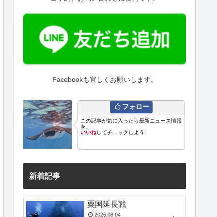
Facebookも宜しくお願いします。
フォロー
この記事が気に入ったら最新ニュース情報
を、
いいね
してチェックしよう！
新着記事
粟国延長戦
2026.08.04