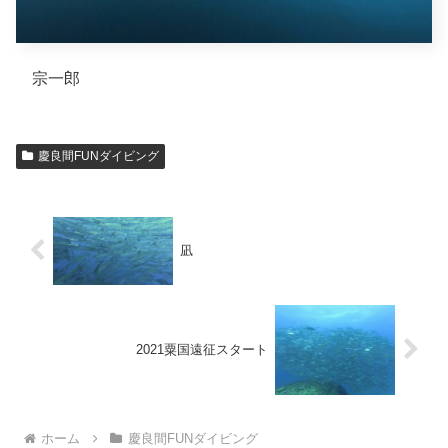
宗一郎
慶良間FUNダイビング
凪
2021粟国遠征スタート
ホーム
慶良間FUNダイビング