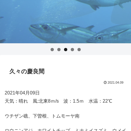
久々の慶良間
2021.04.09
2021年04月09日
天気：晴れ 風:北東8ｍ/s 波：1.5ｍ 水温：22℃
ウチザン礁、下曽根、トムモーヤ南
ロウニンアジ、ホワイトチップ、ミナミイスズミ、ウメイ