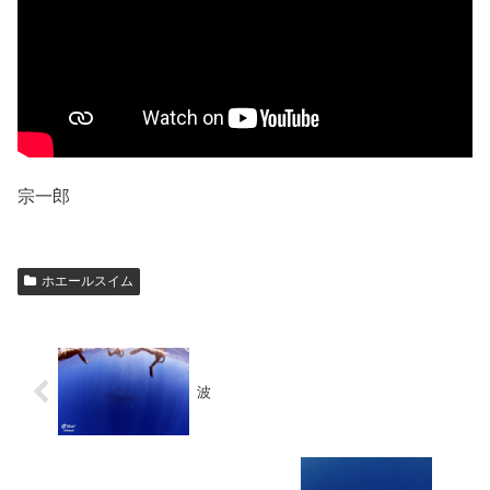
宗一郎
ホエールスイム
波