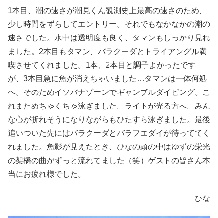
1本目、潮の速さが潮見くん観測史上最高の速さのため、
少し時間をずらしてエントリー。それでもなかなかの潮の
速さでした。水中は透明度も良く、タマンもしっかり見れ
ました。2本目もタマン、バラクーダとトライアングル満
喫させてくれました。1本、2本目と調子よかったです
が、3本目急に魚が消えちゃいました…タマンは一体何処
へ。そのためイソバナゾーンでギャンブルダイビング。こ
れまためちゃくちゃ泳ぎました。ライトが光る方へ。みん
な心が折れそうになりながらもひたすら泳ぎました。最後
追いついた先にはバラクーダとバラフエダイが待っててく
れました。魚影が見えたとき、ひなの頭の中はゆずの栄光
の架橋の曲がずっと流れてました（笑）ゲストの皆さん本
当にお疲れ様でした。
ひな