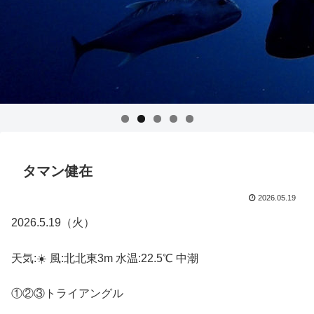
タマン健在
2026.05.19
2026.5.19（火）
天気:☀️ 風:北北東3m 水温:22.5℃ 中潮
①②③トライアングル