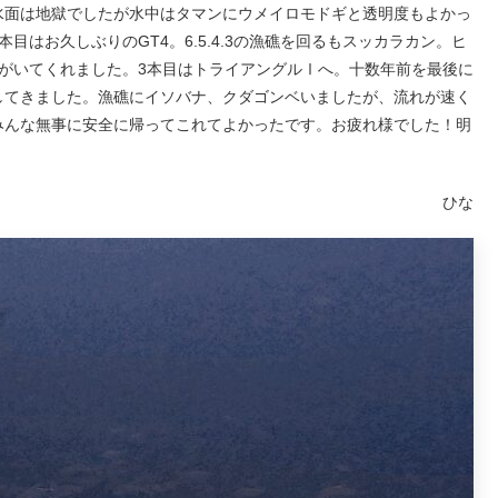
水面は地獄でしたが水中はタマンにウメイロモドギと透明度もよかっ
はお久しぶりのGT4。6.5.4.3の漁礁を回るもスッカラカン。ヒ
がいてくれました。3本目はトライアングルⅠへ。十数年前を最後に
してきました。漁礁にイソバナ、クダゴンベいましたが、流れが速く
みんな無事に安全に帰ってこれてよかったです。お疲れ様でした！明
ひな