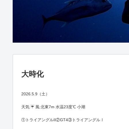
大時化
2026.5.9（土）
天気:☔️ 風:北東7m 水温23度℃ 小潮
①トライアングルII②GT4③トライアングルⅠ