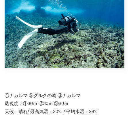
①ナカルマ ②グルクの崎 ③ナカルマ
透視度：①30ｍ ②30ｍ ③30ｍ
天候：晴れ/ 最高気温：30℃ / 平均水温：28℃