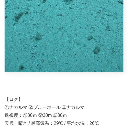
【ログ】
①ナカルマ ②ブルーホール ③ナカルマ
透視度：①30ｍ ②30m ②30ｍ
天候：晴れ / 最高気温：29℃ / 平均水温：26℃