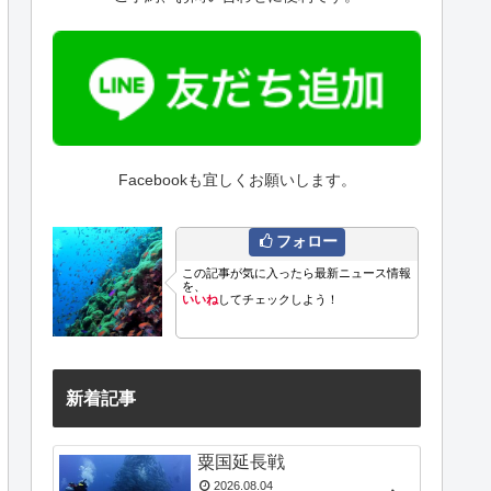
Facebookも宜しくお願いします。
フォロー
この記事が気に入ったら最新ニュース情報
を、
いいね
してチェックしよう！
新着記事
粟国延長戦
2026.08.04