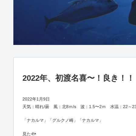
2022年、初渡名喜〜！良き！！
2022年1月9日
天気：晴れ/曇 風：北8ｍ/s 波：1.5〜2ｍ 水温：22～2
「ナカルマ」「グルクノ崎」「ナカルマ」
見た🐟